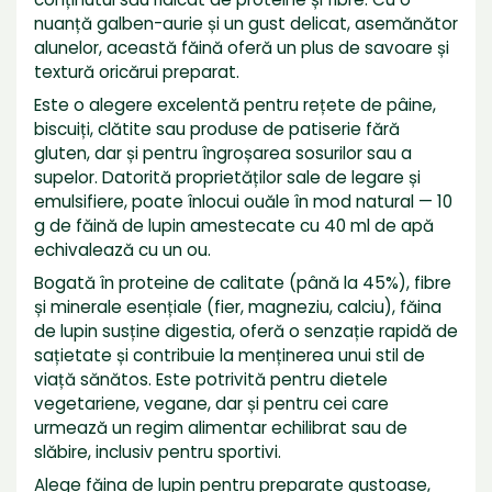
nuanță galben-aurie și un gust delicat, asemănător
alunelor, această făină oferă un plus de savoare și
textură oricărui preparat.
Este o alegere excelentă pentru rețete de pâine,
biscuiți, clătite sau produse de patiserie fără
gluten, dar și pentru îngroșarea sosurilor sau a
supelor. Datorită proprietăților sale de legare și
emulsifiere, poate înlocui ouăle în mod natural — 10
g de făină de lupin amestecate cu 40 ml de apă
echivalează cu un ou.
Bogată în proteine de calitate (până la 45%), fibre
și minerale esențiale (fier, magneziu, calciu), făina
de lupin susține digestia, oferă o senzație rapidă de
sațietate și contribuie la menținerea unui stil de
viață sănătos. Este potrivită pentru dietele
vegetariene, vegane, dar și pentru cei care
urmează un regim alimentar echilibrat sau de
slăbire, inclusiv pentru sportivi.
Alege făina de lupin pentru preparate gustoase,