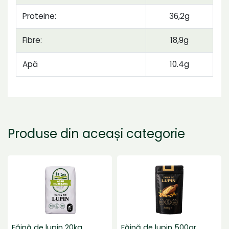
Proteine:
36,2g
Fibre:
18,9g
Apă
10.4g
Produse din aceași categorie
Făină de lupin 20kg
Făină de lupin 500gr