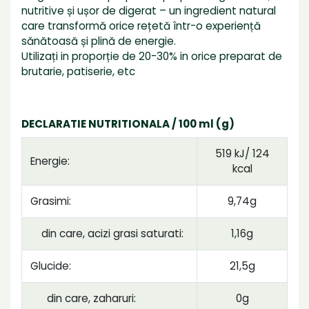
nutritive și ușor de digerat – un ingredient natural
care transformă orice rețetă într-o experiență
sănătoasă și plină de energie.
Utilizați in proporție de 20-30% in orice preparat de
brutarie, patiserie, etc
DECLARATIE NUTRITIONALA / 100 ml (g)
519 kJ/ 124
Energie:
kcal
Grasimi:
9,74g
din care, acizi grasi saturati:
1,16g
Glucide:
21,5g
din care, zaharuri:
0g