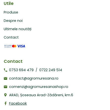
Utile
Produse
Despre noi
Ultimele noutăți
Contact
Contact
0753 694 479
/
0722 249 514
contact@agromuresana.ro
comenzi@agromuresanashop.ro
ARAD, Șoseaua Arad-Zădăreni, km.6
Facebook