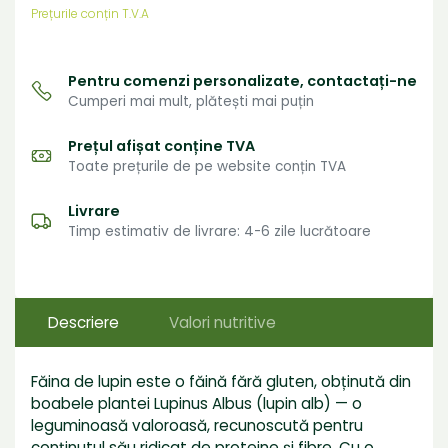
Prețurile conțin T.V.A
Pentru comenzi personalizate, contactați-ne
Cumperi mai mult, plătești mai puțin
Prețul afișat conține TVA
Toate prețurile de pe website conțin TVA
Livrare
Timp estimativ de livrare: 4-6 zile lucrătoare
Descriere
Valori nutritive
Făina de lupin este o făină fără gluten, obținută din
boabele plantei Lupinus Albus (lupin alb) — o
leguminoasă valoroasă, recunoscută pentru
conținutul său ridicat de proteine și fibre. Cu o